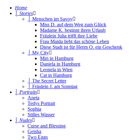
Home
│ Stories
│ Menschen im Savoy
Miss D. auf dem Weg zum Glück
Madame K. beginnt ihren Urlaub
Fräulein Julia trifft ihre Liebe
Frau Maida liebt das schöne Leben
Diese Stadt ist für Herrn O. ein Geschenk
│ My City
Miri in Hamburg
Daniela in Hamburg
Leonela in Wien
Cat in Hamburg
│ The Secret Letter
│ Fräulein J. am Sonntag
│ Portraits
Aneta
Tedys Portrait
Sophia
Stilles Wasser
│ Nudes
Curse and Blessing
Geisha
Two Eggs