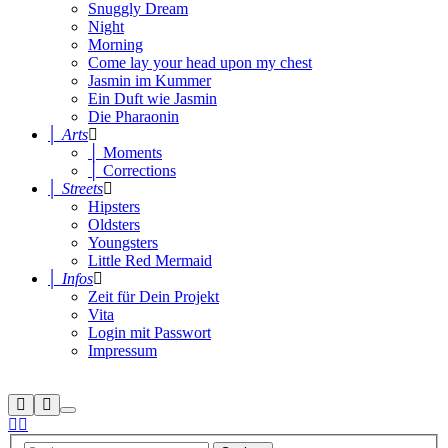
Snuggly Dream
Night
Morning
Come lay your head upon my chest
Jasmin im Kummer
Ein Duft wie Jasmin
Die Pharaonin
│ Arts
│ Moments
│ Corrections
│ Streets
Hipsters
Oldsters
Youngsters
Little Red Mermaid
│ Infos
Zeit für Dein Projekt
Vita
Login mit Passwort
Impressum
Suchen
Mehr
Hauptmenü
Info