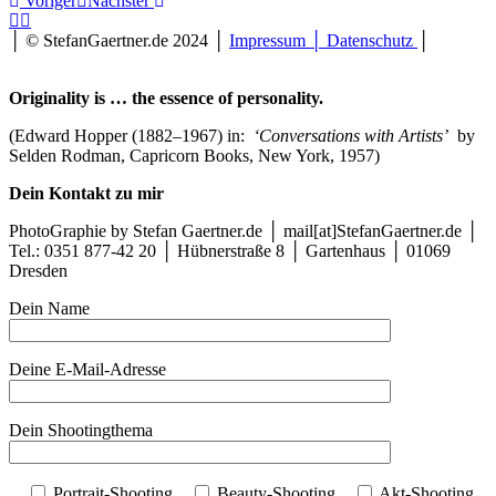
Voriger
Nächster
and
Blessing
│ © StefanGaertner.de 2024 │
Impressum │ Datenschutz
│
03
(Leipzig,
2024
Originality is … the essence of personality.
08)
SG
(Edward Hopper (1882–1967) in:
‘Conversations with Artists’
by
#2907
Selden Rodman, Capricorn Books, New York, 1957)
Curse
and
Dein Kontakt zu mir
Blessing
04
PhotoGraphie by Stefan Gaertner.de │ mail[at]StefanGaertner.de │
(Leipzig,
Tel.: 0351 877-42 20 │ Hübnerstraße 8 │ Gartenhaus │ 01069
2024
Dresden
08)
SG
Dein Name
#2832
Curse
and
Deine E-Mail-Adresse
Blessing
05
(Leipzig,
Dein Shootingthema
2024
08)
SG
Portrait-Shooting
Beauty-Shooting
Akt-Shooting