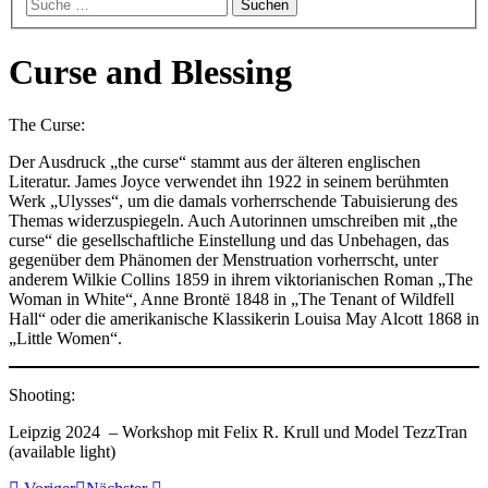
Curse and Blessing
Curse
The Curse:
and
Der Ausdruck „the curse“ stammt aus der älteren englischen
Blessing
Literatur. James Joyce verwendet ihn 1922 in seinem berühmten
01
Werk „Ulysses“, um die damals vorherrschende Tabuisierung des
(Leipzig,
Themas widerzuspiegeln. Auch Autorinnen umschreiben mit „the
2024
curse“ die gesellschaftliche Einstellung und das Unbehagen, das
08)
gegenüber dem Phänomen der Menstruation vorherrscht, unter
SG
anderem Wilkie Collins 1859 in ihrem viktorianischen Roman „The
#2623
Woman in White“, Anne Brontë 1848 in „The Tenant of Wildfell
Curse
Hall“ oder die amerikanische Klassikerin Louisa May Alcott 1868 in
and
„Little Women“.
Blessing
02
(Leipzig,
Shooting:
2024
08)
Leipzig 2024 – Workshop mit Felix R. Krull und Model TezzTran
SG
(available light)
#2652
Curse