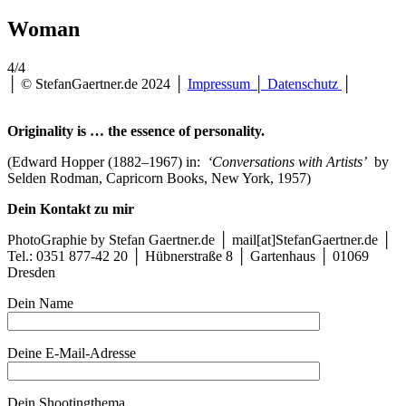
Woman
4/4
│ © StefanGaertner.de 2024 │
Impressum │ Datenschutz
│
Originality is … the essence of personality.
(Edward Hopper (1882–1967) in:
‘Conversations with Artists’
by
Selden Rodman, Capricorn Books, New York, 1957)
Dein Kontakt zu mir
PhotoGraphie by Stefan Gaertner.de │ mail[at]StefanGaertner.de │
Tel.: 0351 877-42 20 │ Hübnerstraße 8 │ Gartenhaus │ 01069
Dresden
Dein Name
Deine E-Mail-Adresse
Dein Shootingthema