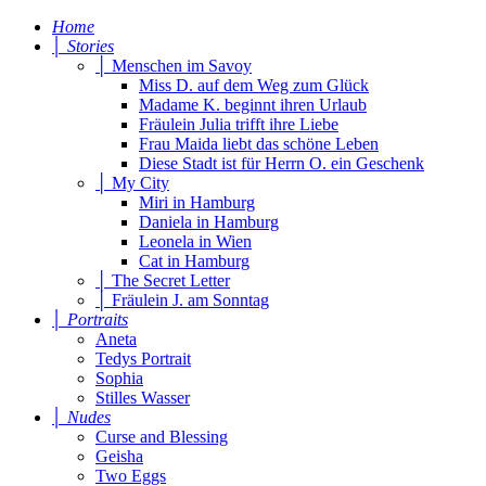
Home
│ Stories
│ Menschen im Savoy
Miss D. auf dem Weg zum Glück
Madame K. beginnt ihren Urlaub
Fräulein Julia trifft ihre Liebe
Frau Maida liebt das schöne Leben
Diese Stadt ist für Herrn O. ein Geschenk
│ My City
Miri in Hamburg
Daniela in Hamburg
Leonela in Wien
Cat in Hamburg
│ The Secret Letter
│ Fräulein J. am Sonntag
│ Portraits
Aneta
Tedys Portrait
Sophia
Stilles Wasser
│ Nudes
Curse and Blessing
Geisha
Two Eggs