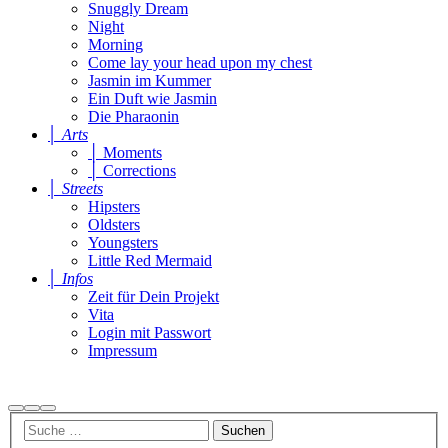
Snuggly Dream
Night
Morning
Come lay your head upon my chest
Jasmin im Kummer
Ein Duft wie Jasmin
Die Pharaonin
│ Arts
│ Moments
│ Corrections
│ Streets
Hipsters
Oldsters
Youngsters
Little Red Mermaid
│ Infos
Zeit für Dein Projekt
Vita
Login mit Passwort
Impressum
Suchen
Mehr
Hauptmenü
Info