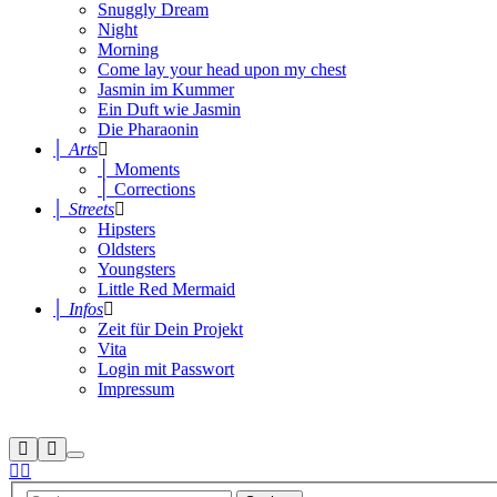
Snuggly Dream
Night
Morning
Come lay your head upon my chest
Jasmin im Kummer
Ein Duft wie Jasmin
Die Pharaonin
│ Arts
│ Moments
│ Corrections
│ Streets
Hipsters
Oldsters
Youngsters
Little Red Mermaid
│ Infos
Zeit für Dein Projekt
Vita
Login mit Passwort
Impressum
Suchen
Mehr
Hauptmenü
Info