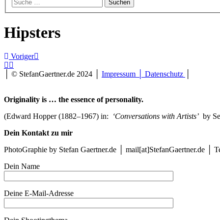
Hipsters
Die
Voriger
Stadt
der
│ © StefanGaertner.de 2024 │
Impressum │ Datenschutz
│
Träume
(Berlin,
Originality is … the essence of personality.
2016
10)
(Edward Hopper (1882–1967) in:
‘Conversations with Artists’
by Se
#4174
Die
Dein Kontakt zu mir
Säulen
der
PhotoGraphie by Stefan Gaertner.de │ mail[at]StefanGaertner.de │ 
Erde
(Lustgarten,
Dein Name
Berlin,
2016
07)
Deine E-Mail-Adresse
#3347
Welcome
at