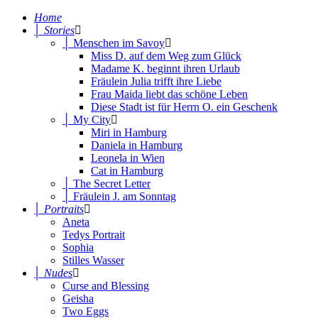
Home
│ Stories
│ Menschen im Savoy
Miss D. auf dem Weg zum Glück
Madame K. beginnt ihren Urlaub
Fräulein Julia trifft ihre Liebe
Frau Maida liebt das schöne Leben
Diese Stadt ist für Herrn O. ein Geschenk
│ My City
Miri in Hamburg
Daniela in Hamburg
Leonela in Wien
Cat in Hamburg
│ The Secret Letter
│ Fräulein J. am Sonntag
│ Portraits
Aneta
Tedys Portrait
Sophia
Stilles Wasser
│ Nudes
Curse and Blessing
Geisha
Two Eggs