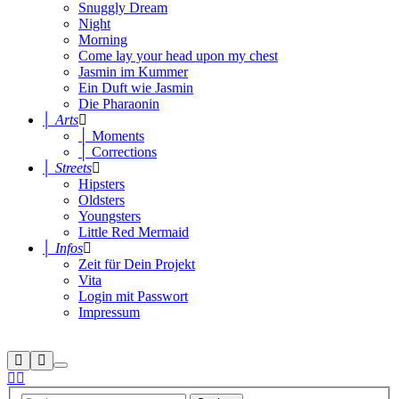
Snuggly Dream
Night
Morning
Come lay your head upon my chest
Jasmin im Kummer
Ein Duft wie Jasmin
Die Pharaonin
│ Arts
│ Moments
│ Corrections
│ Streets
Hipsters
Oldsters
Youngsters
Little Red Mermaid
│ Infos
Zeit für Dein Projekt
Vita
Login mit Passwort
Impressum
Suchen
Mehr
Hauptmenü
Info