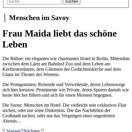
│ Menschen im Savoy
Frau Maida liebt das schöne
Leben
Frau
Die Bühne: ein elegantes wie charmantes Hotel in Berlin. Mittendrin
Maida
zwischen dem Lärm am Bahnhof Zoo und dem Leben am
liebt
Kurfürstendamm, dem Glimmen der Gedächtniskirche und dem
das
Glanz im Theater des Westens.
schöne
Die Protagonisten: Reisende und Verweilende, deren Lebenswege
Leben
sich hier kreuzen. Prominente wie Private, deren Spuren damals wie
(Savoy
heute hier her führen und sich für einen Moment begegnen.
Berlin,
2016
Die Szene: Menschen im Hotel. Die vielleicht sein exklusives Flair
10)
suchen, oder nur seine Diskretion. Die das Nachtleben der
SG
Großstadt suchen, oder nur das Vergnügen eines ungestörten
#4436
Abends…
Frau
Maida
Voriger
Nächster