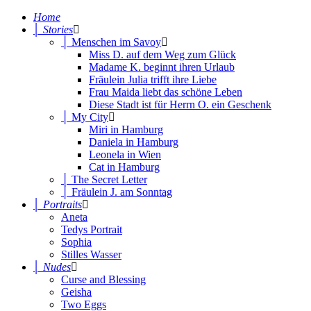
Home
│ Stories
│ Menschen im Savoy
Miss D. auf dem Weg zum Glück
Madame K. beginnt ihren Urlaub
Fräulein Julia trifft ihre Liebe
Frau Maida liebt das schöne Leben
Diese Stadt ist für Herrn O. ein Geschenk
│ My City
Miri in Hamburg
Daniela in Hamburg
Leonela in Wien
Cat in Hamburg
│ The Secret Letter
│ Fräulein J. am Sonntag
│ Portraits
Aneta
Tedys Portrait
Sophia
Stilles Wasser
│ Nudes
Curse and Blessing
Geisha
Two Eggs