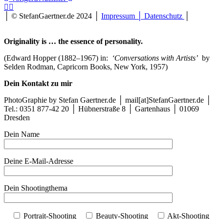
liebt
das
│ © StefanGaertner.de 2024 │
Impressum │ Datenschutz
│
schöne
Leben
(Savoy
Originality is … the essence of personality.
Berlin,
2016
(Edward Hopper (1882–1967) in:
‘Conversations with Artists’
by
10)
Selden Rodman, Capricorn Books, New York, 1957)
SG
#4400
Dein Kontakt zu mir
Frau
Maida
PhotoGraphie by Stefan Gaertner.de │ mail[at]StefanGaertner.de │
liebt
Tel.: 0351 877-42 20 │ Hübnerstraße 8 │ Gartenhaus │ 01069
das
Dresden
schöne
Leben
Dein Name
(Savoy
Berlin,
2016
Deine E-Mail-Adresse
10)
SG
#4375
Dein Shootingthema
Frau
Maida
liebt
Portrait-Shooting
Beauty-Shooting
Akt-Shooting