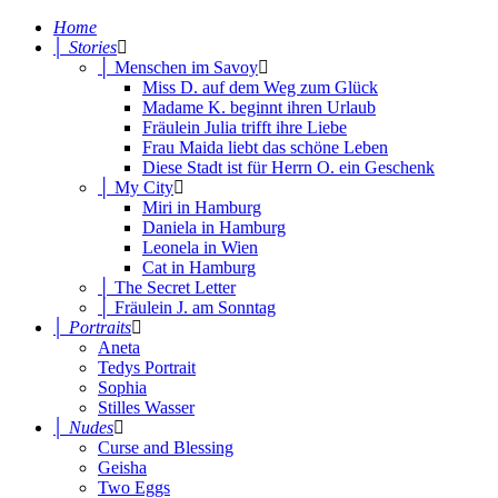
Home
│ Stories
│ Menschen im Savoy
Miss D. auf dem Weg zum Glück
Madame K. beginnt ihren Urlaub
Fräulein Julia trifft ihre Liebe
Frau Maida liebt das schöne Leben
Diese Stadt ist für Herrn O. ein Geschenk
│ My City
Miri in Hamburg
Daniela in Hamburg
Leonela in Wien
Cat in Hamburg
│ The Secret Letter
│ Fräulein J. am Sonntag
│ Portraits
Aneta
Tedys Portrait
Sophia
Stilles Wasser
│ Nudes
Curse and Blessing
Geisha
Two Eggs