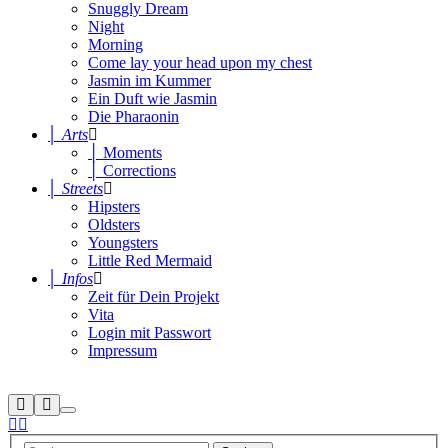
Snuggly Dream
Night
Morning
Come lay your head upon my chest
Jasmin im Kummer
Ein Duft wie Jasmin
Die Pharaonin
│ Arts
│ Moments
│ Corrections
│ Streets
Hipsters
Oldsters
Youngsters
Little Red Mermaid
│ Infos
Zeit für Dein Projekt
Vita
Login mit Passwort
Impressum
Suchen
Mehr
Hauptmenü
Info