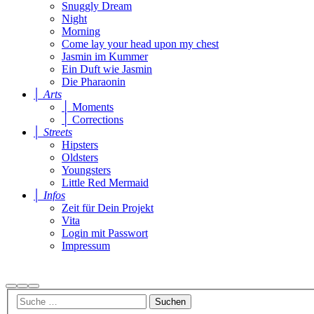
Snuggly Dream
Night
Morning
Come lay your head upon my chest
Jasmin im Kummer
Ein Duft wie Jasmin
Die Pharaonin
│ Arts
│ Moments
│ Corrections
│ Streets
Hipsters
Oldsters
Youngsters
Little Red Mermaid
│ Infos
Zeit für Dein Projekt
Vita
Login mit Passwort
Impressum
Suchen
Mehr
Hauptmenü
Info