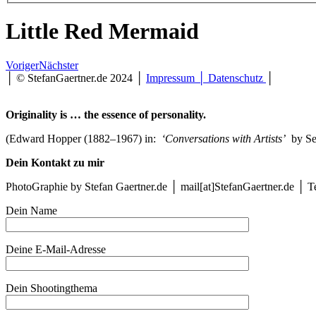
Little Red Mermaid
Little
Voriger
Nächster
Red
│ © StefanGaertner.de 2024 │
Impressum │ Datenschutz
│
Mermaid
(2014,
Originality is … the essence of personality.
St.
Petersburg)
(Edward Hopper (1882–1967) in:
‘Conversations with Artists’
by Se
#9871
Little
Dein Kontakt zu mir
Red
Mermaid
PhotoGraphie by Stefan Gaertner.de │ mail[at]StefanGaertner.de │ 
(2014,
St.
Dein Name
Petersburg)
#9874
Little
Deine E-Mail-Adresse
Red
Mermaid
(2014,
Dein Shootingthema
St.
Petersburg)