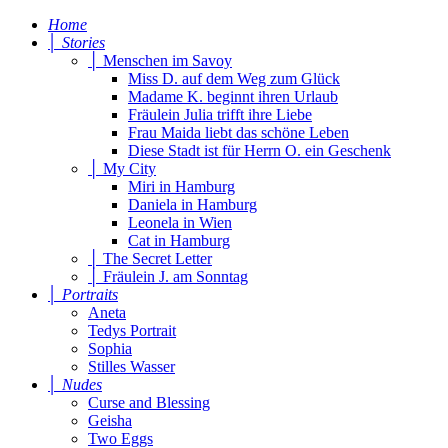
Home
│ Stories
│ Menschen im Savoy
Miss D. auf dem Weg zum Glück
Madame K. beginnt ihren Urlaub
Fräulein Julia trifft ihre Liebe
Frau Maida liebt das schöne Leben
Diese Stadt ist für Herrn O. ein Geschenk
│ My City
Miri in Hamburg
Daniela in Hamburg
Leonela in Wien
Cat in Hamburg
│ The Secret Letter
│ Fräulein J. am Sonntag
│ Portraits
Aneta
Tedys Portrait
Sophia
Stilles Wasser
│ Nudes
Curse and Blessing
Geisha
Two Eggs